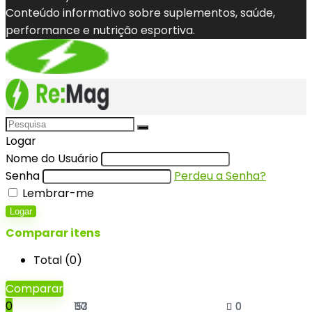
Conteúdo informativo sobre suplementos, saúde,
performance e nutrição esportiva.
Logar
Nome do Usuário
Senha
Perdeu a Senha?
Lembrar-me
Logar
Comparar itens
Total (
0
)
Comparar
0
153
60
37
0
0
0