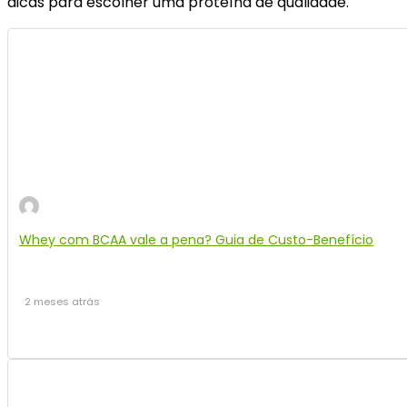
dicas para escolher uma proteína de qualidade.
Whey com BCAA vale a pena? Guia de Custo-Benefício
2 meses atrás