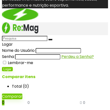
performance e nutrição esportiva.
Logar
Nome do Usuário
Senha
Perdeu a Senha?
Lembrar-me
Logar
Comparar itens
Total (
0
)
Comparar
0
0
0