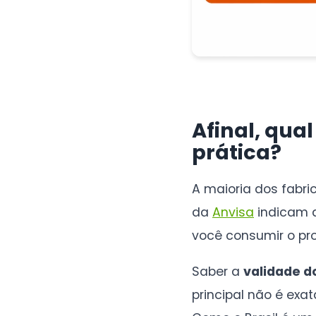
Afinal, qua
prática?
A maioria dos fabri
da
Anvisa
indicam q
você consumir o pro
Saber a
validade d
principal não é ex