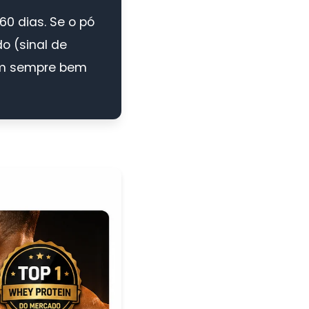
60 dias. Se o pó
o (sinal de
em sempre bem