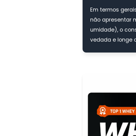
Em termos gerai
não apresentar m
umidade), o co
vedada e longe d