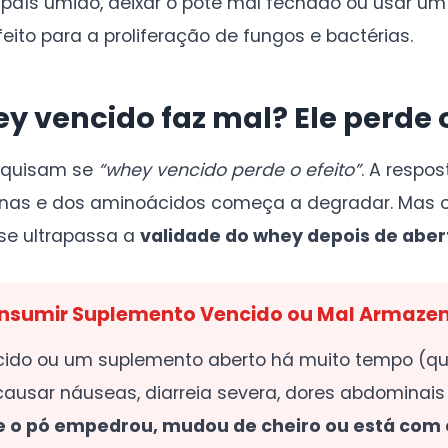
 país úmido, deixar o pote mal fechado ou usar u
eito para a proliferação de fungos e bactérias.
y vencido faz mal? Ele perde o
squisam se
“whey vencido perde o efeito”
. A respos
eínas e dos aminoácidos começa a degradar. Mas o
se ultrapassa a
validade do whey depois de aber
Consumir Suplemento Vencido ou Mal Armaze
ido ou um suplemento aberto há muito tempo (q
usar náuseas, diarreia severa, dores abdominais 
e o pó empedrou, mudou de cheiro ou está com