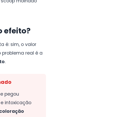
m scoop molhado
 efeito?
ta é: sim, o valor
 problema real é a
to
.
nado
ue pegou
e intoxicação
 coloração