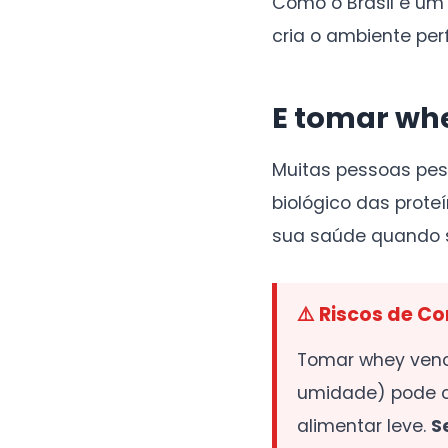
Como o Brasil é um
cria o ambiente perf
E tomar whe
Muitas pessoas pe
biológico das prot
sua saúde quando 
⚠️ Riscos de 
Tomar whey venc
umidade) pode ca
alimentar leve.
S