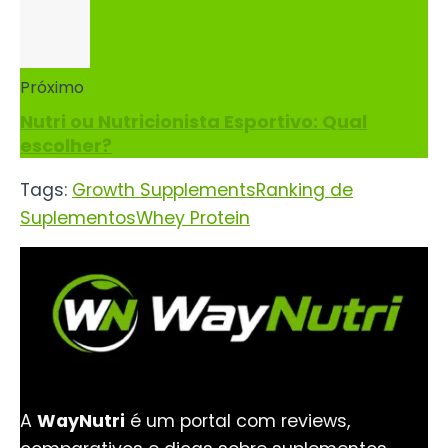
Próximo
Nutri ou Nutricionista Esportivo: Qual
escolher?
Tags:
Growth Supplements
Ranking de
Suplementos
Whey Protein
A
WayNutri
é um portal com reviews,