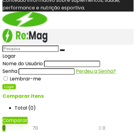
Conteúdo informativo sobre suplementos, saúde,
performance e nutrição esportiva.
Logar
Nome do Usuário
Senha
Perdeu a Senha?
Lembrar-me
Logar
Comparar itens
Total (
0
)
Comparar
0
70
0